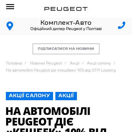
Комплект-Авто
Офіційний дилер Peugeot у Полтаві
ПІДПИСАТИСЯ НА НОВИНИ
Головна
Новини Peugeot
Акції
Акції салону
На автомобілі Peugeot діє «кешбек» 10% від OTP Leasing
АКЦІЇ САЛОНУ
АКЦІЇ
НА АВТОМОБІЛІ
PEUGEOT ДІЄ