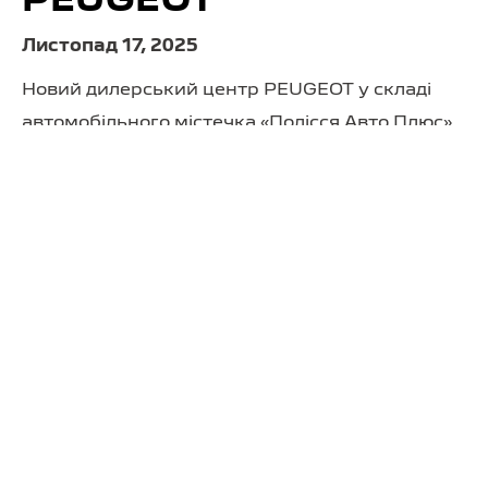
PEUGEOT
Листопад 17, 2025
Новий дилерський центр PEUGEOT у складі
автомобільного містечка «Полісся Авто Плюс»
станом на сьогодні виступають єдиним
представником бренду у Житомирської
області
ЧИТАТИ ДАЛІ