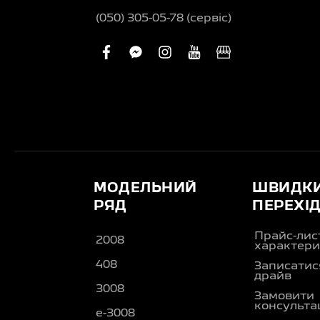
(050) 305-05-78 (сервіс)
facebook
facebook-
instagram
youtube
business
messenger
МОДЕЛЬНИЙ
ШВИДК
РЯД
ПЕРЕХІ
Прайс-лис
2008
характери
408
Записатися
драйв
3008
Замовити
консульта
e-3008