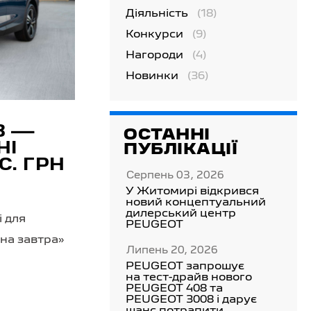
Діяльність
(18)
Конкурси
(9)
Нагороди
(4)
Новинки
(36)
8 —
ОСТАННІ
НІ
ПУБЛІКАЦІЇ
С. ГРН
Серпень 03, 2026
У Житомирі відкрився
новий концептуальний
дилерський центр
і для
PEUGEOT
на завтра»
Липень 20, 2026
PEUGEOT запрошує
на тест-драйв нового
PEUGEOT 408 та
PEUGEOT 3008 і дарує