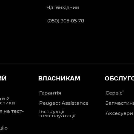
Нд: вихідний
(050) 305-05-78
ИЙ
ВЛАСНИКАМ
ОБСЛУГ
Д
®
Гарантія
Сервіс
ти й
стики
Peugeot Assistance
Запчастин
 на тест-
Інструкції
Аксесуари
з експлуатації
цію