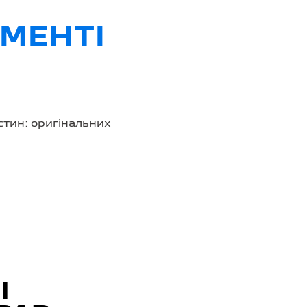
МЕНТІ
стин: оригінальних
І