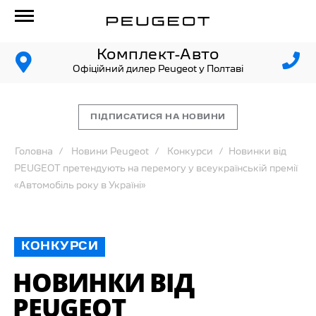
Комплект-Авто
Офіційний дилер Peugeot у Полтаві
ПІДПИСАТИСЯ НА НОВИНИ
Головна
Новини Peugeot
Конкурси
Новинки від
PEUGEOT претендують на перемогу у всеукраїнській премії
«Автомобіль року в Україні»
КОНКУРСИ
НОВИНКИ ВІД
PEUGEOT